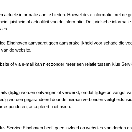
 en actuele informatie aan te bieden. Hoewel deze informatie met de gr
id, juistheid of actualiteit van de informatie. De juridische informat
vies.
ce Eindhoven aanvaardt geen aansprakelijkheid voor schade die voort
n van de website.
site of via e-mail kan niet zonder meer een relatie tussen Klus Ser
ls (tijdig) worden ontvangen of verwerkt, omdat tijdige ontvangst va
ledig worden gegarandeerd door de hieraan verbonden veiligheidsrisic
responderen, accepteert u dit risico.
us Service Eindhoven heeft geen invloed op websites van derden en i