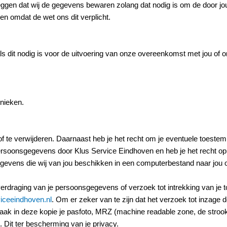
zeggen dat wij de gegevens bewaren zolang dat nodig is om de door jo
n omdat de wet ons dit verplicht.
ls dit nodig is voor de uitvoering van onze overeenkomst met jou of 
hnieken.
n of te verwijderen. Daarnaast heb je het recht om je eventuele toes
persoonsgegevens door Klus Service Eindhoven en heb je het recht 
egevens die wij van jou beschikken in een computerbestand naar jou 
overdraging van je persoonsgegevens of verzoek tot intrekking van j
iceeindhoven.nl
. Om er zeker van te zijn dat het verzoek tot inzage d
. Maak in deze kopie je pasfoto, MRZ (machine readable zone, de str
it ter bescherming van je privacy.