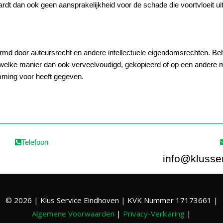
dt dan ook geen aansprakelijkheid voor de schade die voortvloeit ui
ermd door auteursrecht en andere intellectuele eigendomsrechten. Beha
op welke manier dan ook verveelvoudigd, gekopieerd of op een ander
emming voor heeft gegeven.
Telefoon
info@klusse
© 2026 | Klus Service Eindhoven | KVK Nummer 17173661 |
Algemene Voorwaarden
|
Privacy-Verklaring
|