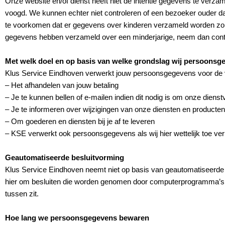
Onze website en/of dienst heeft niet de intentie gegevens te verza
voogd. We kunnen echter niet controleren of een bezoeker ouder dan 
te voorkomen dat er gegevens over kinderen verzameld worden zonde
gegevens hebben verzameld over een minderjarige, neem dan cont
Met welk doel en op basis van welke grondslag wij persoons
Klus Service Eindhoven verwerkt jouw persoonsgegevens voor de 
– Het afhandelen van jouw betaling
– Je te kunnen bellen of e-mailen indien dit nodig is om onze dienst
– Je te informeren over wijzigingen van onze diensten en producten
– Om goederen en diensten bij je af te leveren
– KSE verwerkt ook persoonsgegevens als wij hier wettelijk toe verp
Geautomatiseerde besluitvorming
Klus Service Eindhoven neemt niet op basis van geautomatiseerde 
hier om besluiten die worden genomen door computerprogramma’s 
tussen zit.
Hoe lang we persoonsgegevens bewaren