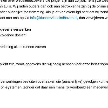
melen over websitebezoekers die jonger zijn dan 16 jaar. Tenzij ze t
16 is. Wij raden ouders dan ook aan betrokken te zijn bij de online 
r ouderlijke toestemming. Als je er van overtuigd bent dat wij zond
act met ons op via
info@klusserviceeindhoven.nl
, dan verwijderen wi
gegevens verwerken
volgende doelen:
verlening uit te kunnen voeren
licht zijn, zoals gegevens die wij nodig hebben voor onze belastingaa
verwerkingen besluiten over zaken die (aanzienlijke) gevolgen kunn
of -systemen, zonder dat daar een mens (bijvoorbeeld een medewer